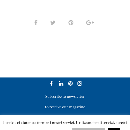
Subscribe to newsletter
to receive our magazine
Vetreria Bazzanese s.r.l. - Tel. +39 051 969017
I cookie ci aiutano a fornire i nostri servizi. Utilizzando tali servizi, accetti