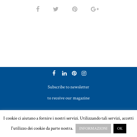
Subscribe to newsletter
to receive our magazine
Vetreria Bazzanese s.r.l. - Tel. +39 051 969017
I cookie ci aiutano a fornire i nostri servizi. Utilizzando tali servizi, accetti
Email:
sales@vetreriabazzanese.com
l'utilizzo dei cookie da parte nostra.
INFORMAZIONI
OK