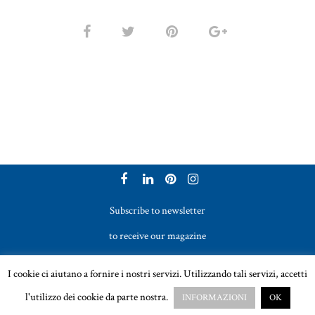
Subscribe to newsletter
to receive our magazine
Vetreria Bazzanese s.r.l. - Tel. +39 051 969017
I cookie ci aiutano a fornire i nostri servizi. Utilizzando tali servizi, accetti
Email:
sales@vetreriabazzanese.com
l'utilizzo dei cookie da parte nostra.
INFORMAZIONI
OK