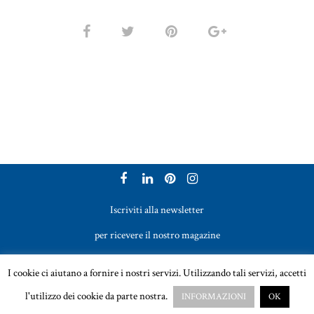
Iscriviti alla newsletter
per ricevere il nostro magazine
Vetreria Bazzanese s.r.l. - Tel. +39 051 969017
I cookie ci aiutano a fornire i nostri servizi. Utilizzando tali servizi, accetti
Email:
sales@vetreriabazzanese.com
l'utilizzo dei cookie da parte nostra.
INFORMAZIONI
OK