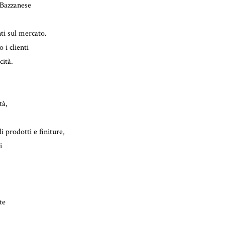
 Bazzanese
nti sul mercato.
 i clienti
cità.
tà,
i prodotti e finiture,
i
te