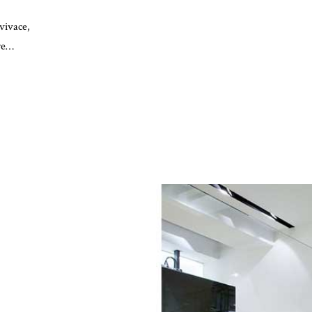
vivace,
ere…