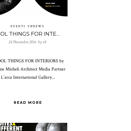
EVENTI
VBNEWS
COOL THINGS FOR INTERIORS by Simone Micheli Architect
24 Novembre 2016 by
vb
L THINGS FOR INTERIORS by
ne Micheli Architect Media Partner
L’arca International Gallery...
READ MORE