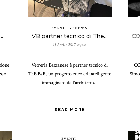
EVENTI
VBNEWS
 alla Bologna Design Week 2017
VB partner tecnico di The BaR by Simone Micheli
11 Aprile 2017 by
vb
zione
Vetreria Bazzanese è partner tecnico di
COO
sso
ThE BaR, un progetto etico ed intelligente
Simo
immaginato dall’architetto...
READ MORE
EVENTI