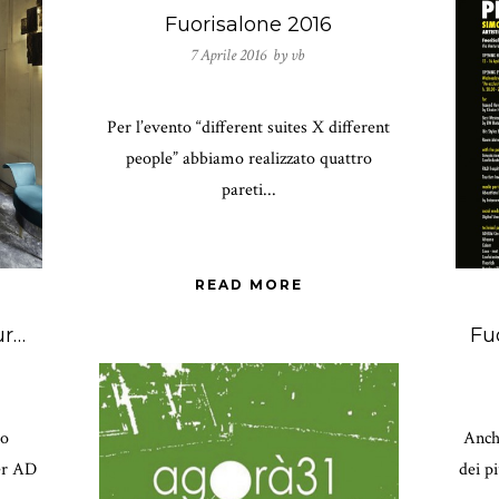
Fuorisalone 2016
7 Aprile 2016 by
vb
Per l’evento “different suites X different
people” abbiamo realizzato quattro
pareti...
READ MORE
Frammenti – AD intérieurs 2016
to
Anch
er AD
dei p