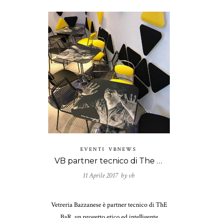
EVENTI
VBNEWS
VB partner tecnico di The BaR by Simone Micheli
11 Aprile 2017 by
vb
Vetreria Bazzanese è partner tecnico di ThE
BaR, un progetto etico ed intelligente