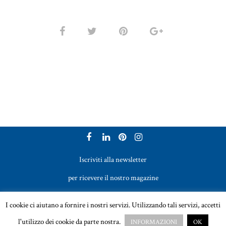
Iscriviti alla newsletter
per ricevere il nostro magazine
Vetreria Bazzanese s.r.l. - Tel. +39 051 969017
I cookie ci aiutano a fornire i nostri servizi. Utilizzando tali servizi, accetti
Email:
sales@vetreriabazzanese.com
l'utilizzo dei cookie da parte nostra.
INFORMAZIONI
OK