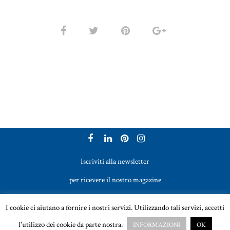
Iscriviti alla newsletter
per ricevere il nostro magazine
Vetreria Bazzanese s.r.l. - Tel. +39 051 969017
I cookie ci aiutano a fornire i nostri servizi. Utilizzando tali servizi, accetti
Email:
sales@vetreriabazzanese.com
l'utilizzo dei cookie da parte nostra.
INFORMAZIONI
OK