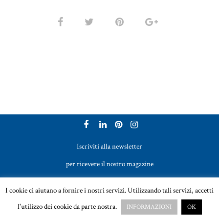
Iscriviti alla newsletter
per ricevere il nostro magazine
Vetreria Bazzanese s.r.l. - Tel. +39 051 969017
I cookie ci aiutano a fornire i nostri servizi. Utilizzando tali servizi, accetti
Email:
sales@vetreriabazzanese.com
l'utilizzo dei cookie da parte nostra.
INFORMAZIONI
OK