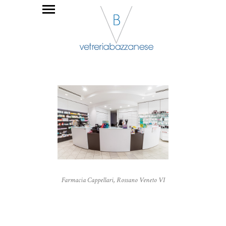
Farmacia Cappellari, Rossano Veneto VI