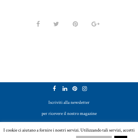
Iscriviti alla newsletter
per ricevere il nostro magazine
Vetreria Bazzanese s.r.l. - Tel. +39 051 969017
I cookie ci aiutano a fornire i nostri servizi. Utilizzando tali servizi, accetti