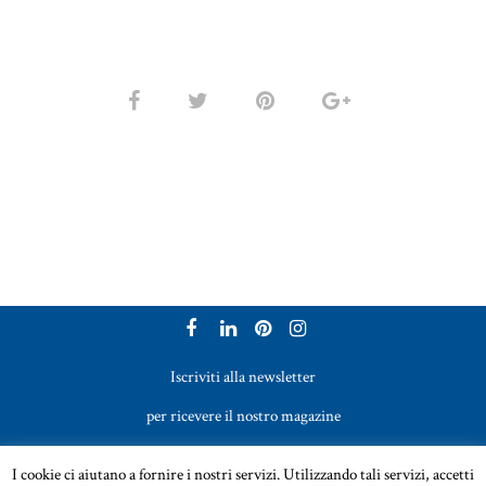
Iscriviti alla newsletter
per ricevere il nostro magazine
Vetreria Bazzanese s.r.l. - Tel. +39 051 969017
I cookie ci aiutano a fornire i nostri servizi. Utilizzando tali servizi, accetti