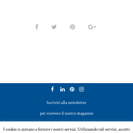
Iscriviti alla newsletter
per ricevere il nostro magazine
Vetreria Bazzanese s.r.l. - Tel. +39 051 969017
I cookie ci aiutano a fornire i nostri servizi. Utilizzando tali servizi, accetti