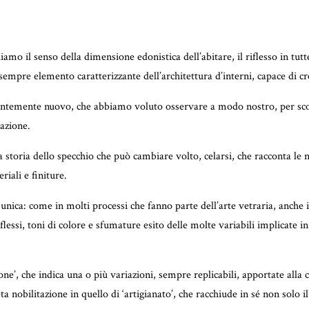
amo il senso della dimensione edonistica dell’abitare, il riflesso in tutt
empre elemento caratterizzante dell’architettura d’interni, capace di cr
arentemente nuovo, che abbiamo voluto osservare a modo nostro, per sco
vazione.
la storia dello specchio che può cambiare volto, celarsi, che racconta le 
iali e finiture.
nica: come in molti processi che fanno parte dell’arte vetraria, anche i
iflessi, toni di colore e sfumature esito delle molte variabili implicate
ione’, che indica una o più variazioni, sempre replicabili, apportate all
a nobilitazione in quello di ‘artigianato’, che racchiude in sé non solo i