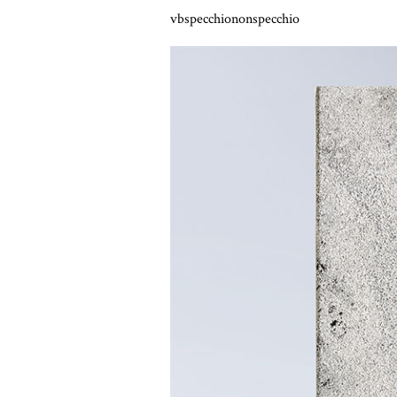
vbspecchiononspecchio