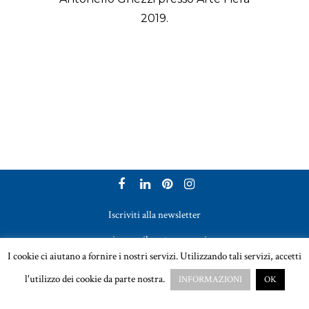
2019.
Iscriviti alla newsletter
per ricevere il nostro magazine
I cookie ci aiutano a fornire i nostri servizi. Utilizzando tali servizi, accetti
Vetreria Bazzanese s.r.l. - Tel. +39 051 969017
l'utilizzo dei cookie da parte nostra.
INFORMAZIONI
OK
Email:
sales@vetreriabazzanese.com