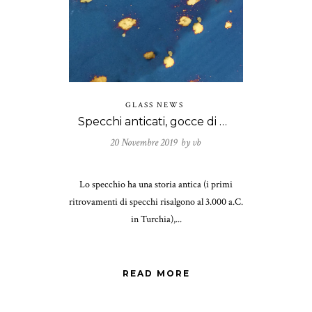
GLASS NEWS
Specchi anticati, gocce di magia
20 Novembre 2019 by
vb
Lo specchio ha una storia antica (i primi
ritrovamenti di specchi risalgono al 3.000 a.C.
in Turchia),...
READ MORE